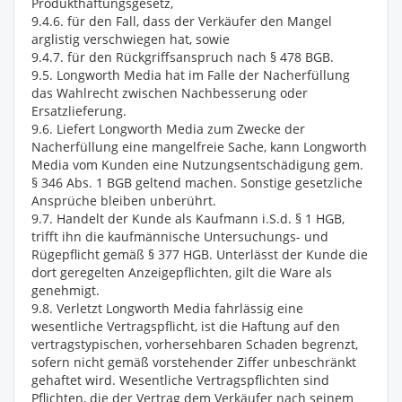
Produkthaftungsgesetz,
9.4.6. für den Fall, dass der Verkäufer den Mangel
arglistig verschwiegen hat, sowie
9.4.7. für den Rückgriffsanspruch nach § 478 BGB.
9.5. Longworth Media hat im Falle der Nacherfüllung
das Wahlrecht zwischen Nachbesserung oder
Ersatzlieferung.
9.6. Liefert Longworth Media zum Zwecke der
Nacherfüllung eine mangelfreie Sache, kann Longworth
Media vom Kunden eine Nutzungsentschädigung gem.
§ 346 Abs. 1 BGB geltend machen. Sonstige gesetzliche
Ansprüche bleiben unberührt.
9.7. Handelt der Kunde als Kaufmann i.S.d. § 1 HGB,
trifft ihn die kaufmännische Untersuchungs- und
Rügepflicht gemäß § 377 HGB. Unterlässt der Kunde die
dort geregelten Anzeigepflichten, gilt die Ware als
genehmigt.
9.8. Verletzt Longworth Media fahrlässig eine
wesentliche Vertragspflicht, ist die Haftung auf den
vertragstypischen, vorhersehbaren Schaden begrenzt,
sofern nicht gemäß vorstehender Ziffer unbeschränkt
gehaftet wird. Wesentliche Vertragspflichten sind
Pflichten, die der Vertrag dem Verkäufer nach seinem